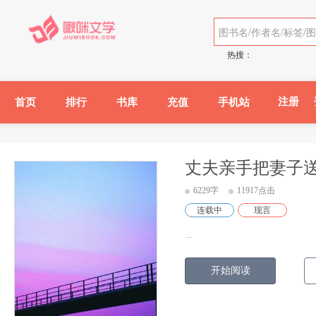
热搜：
注册
首页
排行
书库
充值
手机站
丈夫亲手把妻子
6229字
11917点击
连载中
现言
...
开始阅读