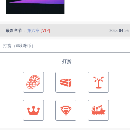
最新章节：
第六章
[VIP]
2023-04-26 
打赏（
0
啾咪币）
打赏