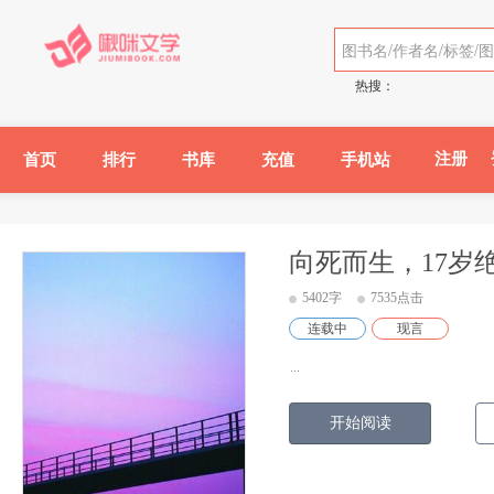
热搜：
注册
首页
排行
书库
充值
手机站
向死而生，17岁
5402字
7535点击
连载中
现言
...
开始阅读