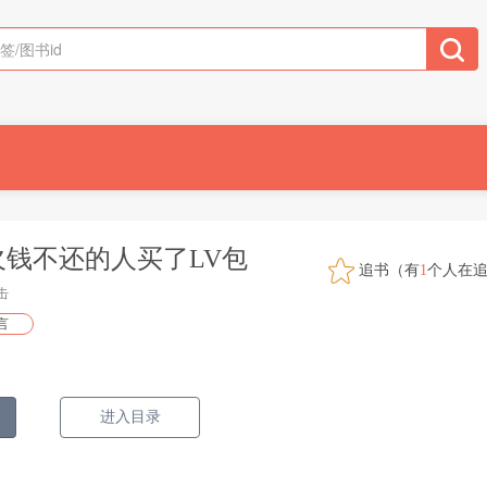
钱不还的人买了LV包
追书（有
1
个人在
击
言
进入目录