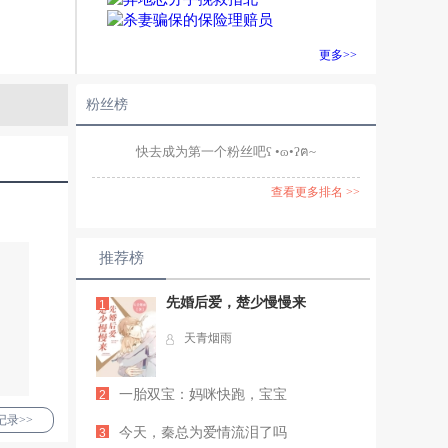
更多>>
粉丝榜
快去成为第一个粉丝吧ʕ •ɷ•ʔฅ~
查看更多排名 >>
推荐榜
先婚后爱，楚少慢慢来
1
天青烟雨
一胎双宝：妈咪快跑，宝宝
2
录>>
今天，秦总为爱情流泪了吗
3