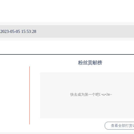
2023-05-05 15:53:28
粉丝贡献榜
快去成为第一个吧ʕ •ɷ•ʔฅ~
查看全部打赏记