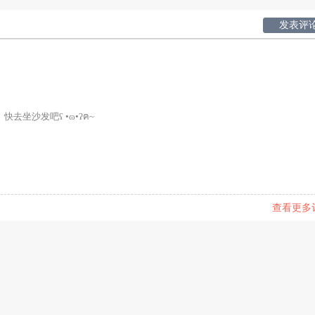
发表评
快去坐沙发吧ʕ •ɷ•ʔฅ~
查看更多