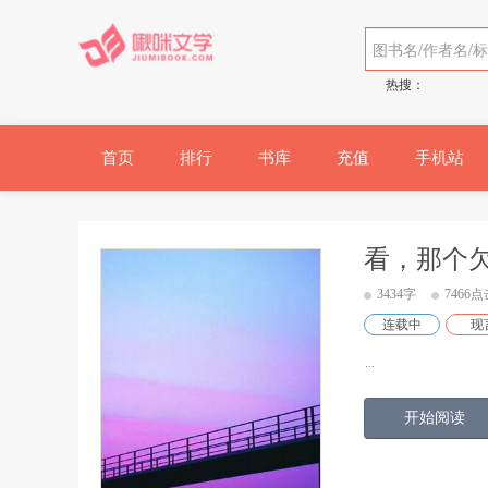
热搜：
首页
排行
书库
充值
手机站
看，那个欠
3434字
7466点
连载中
现
...
开始阅读