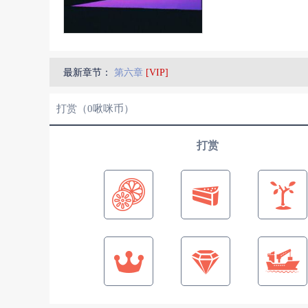
最新章节：
第六章
[VIP]
打赏（
0
啾咪币）
打赏