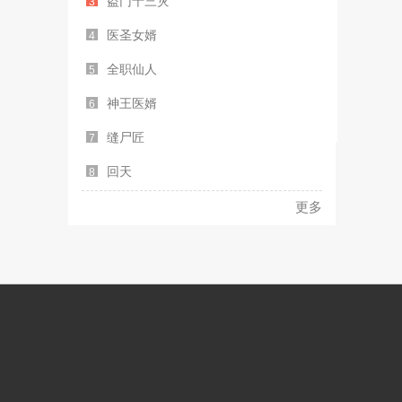
盗门十三灾
3
医圣女婿
4
全职仙人
5
神王医婿
6
缝尸匠
7
回天
8
更多