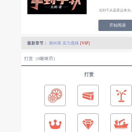
当刘千从蓝星运来水
开始阅读
最新章节：
第86章 实力悬殊
[VIP]
打赏（
0
啾咪币）
打赏