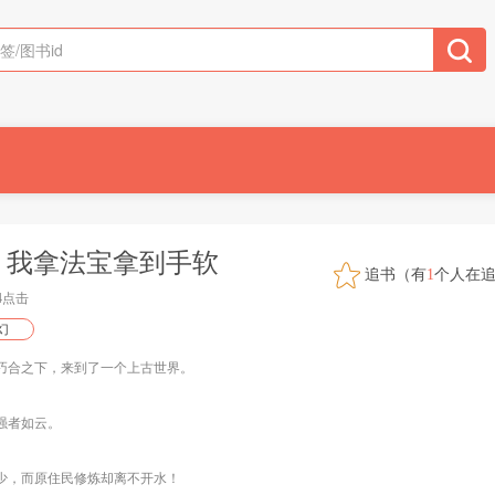
：我拿法宝拿到手软
追书（有
1
个人在
44点击
幻
巧合之下，来到了一个上古世界。
强者如云。
少，而原住民修炼却离不开水！