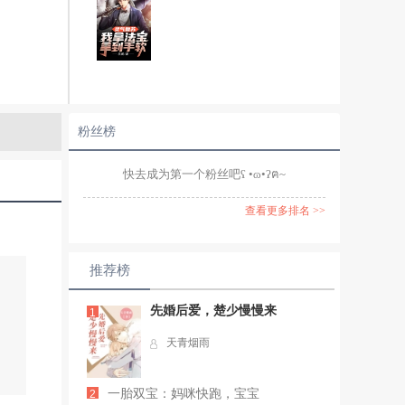
粉丝榜
快去成为第一个粉丝吧ʕ •ɷ•ʔฅ~
查看更多排名 >>
推荐榜
先婚后爱，楚少慢慢来
1
天青烟雨
一胎双宝：妈咪快跑，宝宝
2