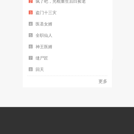
疯了吧，光棍重生后白捡老
2
盗门十三灾
3
医圣女婿
4
全职仙人
5
神王医婿
6
缝尸匠
7
回天
8
更多