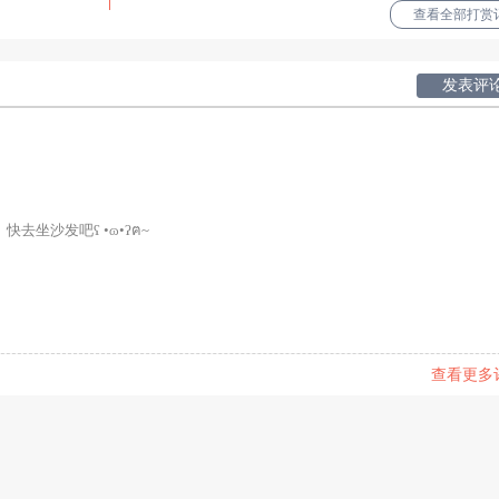
查看全部打赏记
发表评
快去坐沙发吧ʕ •ɷ•ʔฅ~
查看更多