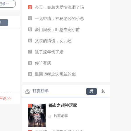
录>>
今天，秦总为爱情流泪了吗
3
一见钟情：神秘老公的小恋
4
论
豪门溺爱：叶总专宠小前
5
父亲的情债，女儿还
6
乱了流年伤了婚
7
你丫有病
8
重回1988之沈明兰的彪
9
打赏榜单
男
女
评论>>
都市之超神玩家
1
砖家老李