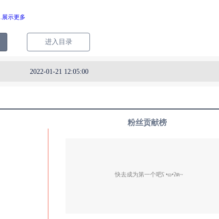
...展示更多
进入目录
2022-01-21 12:05:00
粉丝贡献榜
快去成为第一个吧ʕ •ɷ•ʔฅ~