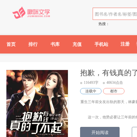
热搜：
注册
首页
排行
书库
充值
手机站
抱歉，有钱真的
116493字
40634点击
连载中
都市
重生三年前女友出轨的那天，林豪
这一次，他势必要让三年前的侮辱
开始阅读