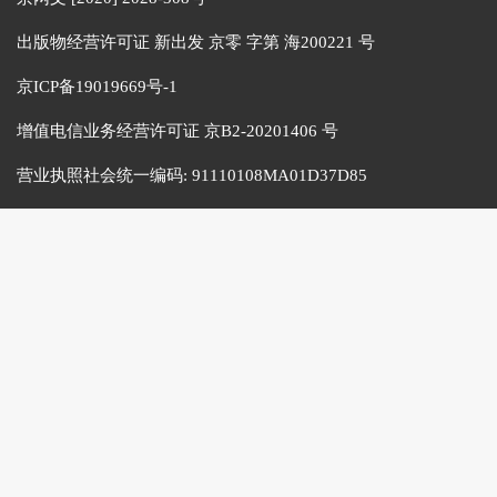
出版物经营许可证 新出发 京零 字第 海200221 号
京ICP备19019669号-1
增值电信业务经营许可证 京B2-20201406 号
营业执照社会统一编码:
91110108MA01D37D85