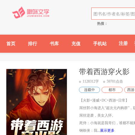
热搜：
注册
首页
排行
书库
充值
手机站
带着西游穿火影
1128312字
59701点击
连载中
都市
西游
【火影+漫威+DC+西游+日常】
屌丝郭小海进入“超次元内购群”，
屌丝逆袭，美女入怀。
死侍：小海就是我哥们，谁都不能
钢铁侠：我
...展示更多