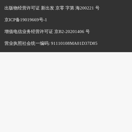
出版物经营许可证 新出发 京零 字第 海200221 号
京ICP备19019669号-1
增值电信业务经营许可证 京B2-20201406 号
营业执照社会统一编码:
91110108MA01D37D85