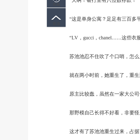
“天啊！银行里有八位数存款！”
充值
“这是单身公寓？足足有三百多平
置顶
“LV，gucci，chanel……这
苏池池忍不住吹了个口哨，怎么
就在两小时前，她重生了，重生到
原主比较蠢，虽然在一家大公司做
那野模自己长得不好看，非要怪原
这才有了苏池池重生过来，占据